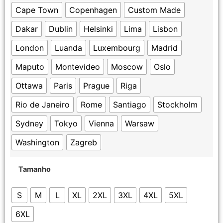
Cape Town
Copenhagen
Custom Made
Dakar
Dublin
Helsinki
Lima
Lisbon
London
Luanda
Luxembourg
Madrid
Maputo
Montevideo
Moscow
Oslo
Ottawa
Paris
Prague
Riga
Rio de Janeiro
Rome
Santiago
Stockholm
Sydney
Tokyo
Vienna
Warsaw
Washington
Zagreb
Tamanho
S
M
L
XL
2XL
3XL
4XL
5XL
6XL