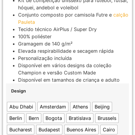
Kit de competição unissexo para futebol, futsal,
hóquei, andebol e voleibol
Conjunto composto por camisola Futre e
calção
Pauleta
Tecido técnico AirPlus / Super Dry
100% poliéster
Gramagem de 140 g/m²
Elevada respirabilidade e secagem rápida
Personalização incluída
Disponível em vários designs da coleção
Champion e versão Custom Made
Disponível em tamanhos de criança e adulto
Design
Abu Dhabi
Amsterdam
Athens
Beijing
Berlin
Bern
Bogota
Bratislava
Brussels
Bucharest
Budapest
Buenos Aires
Cairo