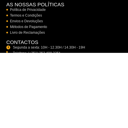
AS NOSSAS POLÍTICAS
Política de Privacidade
Termos e Condições
Envios e Devoluções
Métodos de Pagamento
Livro de Reclamações
CONTACTOS
Segunda a sexta: 10H - 12.30H / 14.30H - 19H
Telefone: (+351) 253 498 225*
E-mail: gsport@gsport.pt
*(Chamada para rede fixa nacional)
NEWSLETTER
Subscreva a nossa Newsletter GSport para estar a par das últimas
novidades, promoções e atualizações exclusivas.
Ao subscrever está a aceitar a nossa política de privacidade.