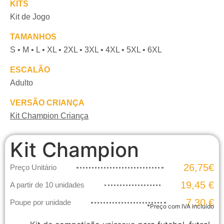
KITS
Kit de Jogo
TAMANHOS
S • M • L • XL • 2XL • 3XL • 4XL • 5XL • 6XL
ESCALÃO
Adulto
VERSÃO CRIANÇA
Kit Champion Criança
Kit Champion
26,75
€
Preço Unitário
19,45 €
A partir de 10 unidades
7,30 €
Poupe por unidade
*Preço com IVA incluído