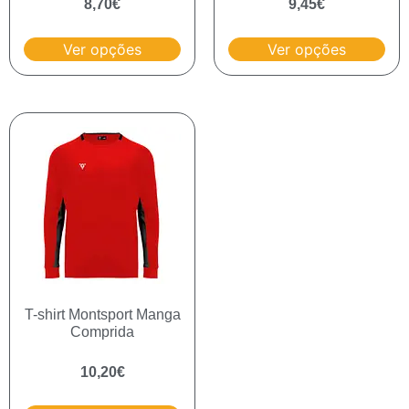
8,70
€
9,45
€
Ver opções
Ver opções
T-shirt Montsport Manga
Comprida
10,20
€