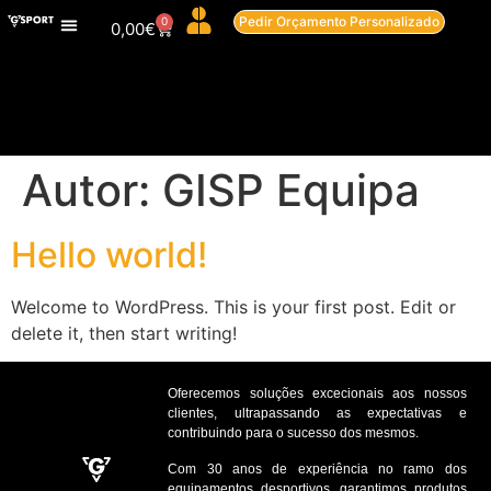
Pedir Orçamento Personalizado
0
0,00
€
Sobre Nós
Autor:
GISP Equipa
Hello world!
Welcome to WordPress. This is your first post. Edit or
delete it, then start writing!
Oferecemos soluções excecionais aos nossos
clientes, ultrapassando as expectativas e
contribuindo para o sucesso dos mesmos.
Com 30 anos de experiência no ramo dos
equipamentos desportivos, garantimos produtos