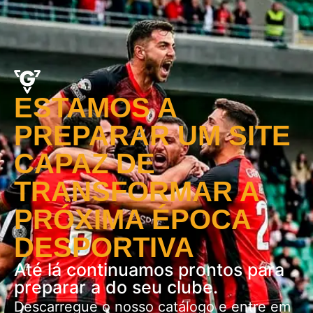
ESTAMOS A
PREPARAR UM SITE
CAPAZ DE
TRANSFORMAR A
PRÓXIMA ÉPOCA
DESPORTIVA
Até lá continuamos prontos para
preparar a do seu clube.
Descarregue o nosso catálogo e entre em