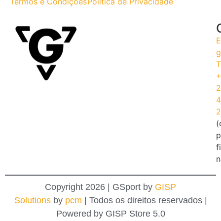
Termos e Condições
Política de Privacidade
E
g
T
+
2
4
2
(
p
f
n
Copyright 2026 | GSport by
GISP
Solutions
by
pcm
| Todos os direitos reservados |
Powered by GISP Store 5.0