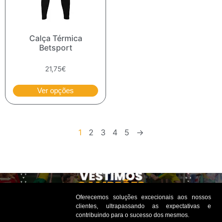
Calça Térmica
Betsport
21,75
€
Ver opções
1
2
3
4
5
→
Oferecemos soluções excecionais aos nossos
clientes, ultrapassando as expectativas e
contribuindo para o sucesso dos mesmos.