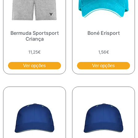
Bermuda Sportsport
Boné Erisport
Criança
11,25
€
1,56
€
Ver opções
Ver opções