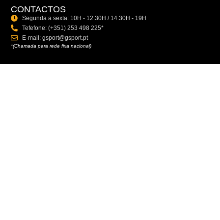
CONTACTOS
Segunda a sexta: 10H - 12.30H / 14.30H - 19H
Tefefone: (+351) 253 498 225*
E-mail: gsport@gsport.pt
*(Chamada para rede fixa nacional)
NEWSLETTER
Subscreva a nossa Newsletter GSport para estar a par das últimas
novidades, promoções e atualizações exclusivas.
Ao subscrever está a aceitar a nossa política de privacidade.
SUBSCREVER